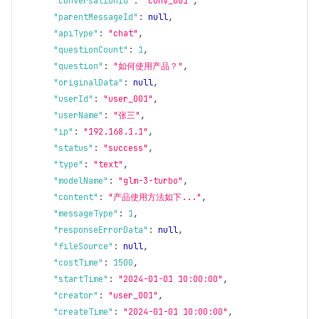
"conversationId"
:
"conv_001"
,
"parentMessageId"
:
null
,
"apiType"
:
"chat"
,
"questionCount"
:
1
,
"question"
:
"如何使用产品？"
,
"originalData"
:
null
,
"userId"
:
"user_001"
,
"userName"
:
"张三"
,
"ip"
:
"192.168.1.1"
,
"status"
:
"success"
,
"type"
:
"text"
,
"modelName"
:
"glm-3-turbo"
,
"content"
:
"产品使用方法如下..."
,
"messageType"
:
1
,
"responseErrorData"
:
null
,
"fileSource"
:
null
,
"costTime"
:
1500
,
"startTime"
:
"2024-01-01 10:00:00"
,
"creator"
:
"user_001"
,
"createTime"
:
"2024-01-01 10:00:00"
,