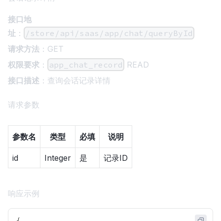
接口地
址
：
/store/api/saas/app/chat/queryById
请求方法
：GET
权限要求
：
app_chat_record
READ
接口描述
：查询会话记录详情
请求参数
参数名
类型
必填
说明
id
Integer
是
记录ID
响应示例