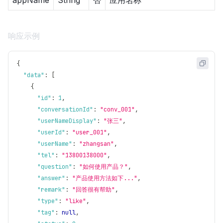
appName
String
否
应用名称
响应示例
{
"data"
:
[
{
"id"
:
1
,
"conversationId"
:
"conv_001"
,
"userNameDisplay"
:
"张三"
,
"userId"
:
"user_001"
,
"userName"
:
"zhangsan"
,
"tel"
:
"13800138000"
,
"question"
:
"如何使用产品？"
,
"answer"
:
"产品使用方法如下..."
,
"remark"
:
"回答很有帮助"
,
"type"
:
"like"
,
"tag"
:
null
,