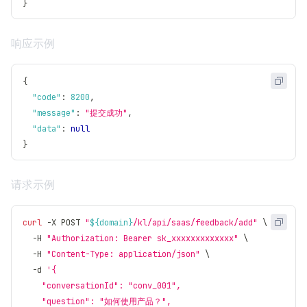
}
响应示例
{
"code"
:
8200
,
"message"
:
"提交成功"
,
"data"
:
null
}
请求示例
curl
 -X POST 
"
${domain}
/kl/api/saas/feedback/add"
\
  -H 
"Authorization: Bearer sk_xxxxxxxxxxxxx"
\
  -H 
"Content-Type: application/json"
\
  -d 
'{
    "conversationId": "conv_001",
    "question": "如何使用产品？",