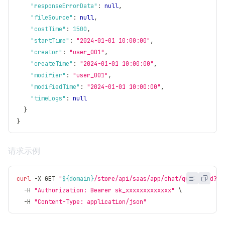
"responseErrorData"
:
null
,
"fileSource"
:
null
,
"costTime"
:
1500
,
"startTime"
:
"2024-01-01 10:00:00"
,
"creator"
:
"user_001"
,
"createTime"
:
"2024-01-01 10:00:00"
,
"modifier"
:
"user_001"
,
"modifiedTime"
:
"2024-01-01 10:00:00"
,
"timeLogs"
:
null
}
}
请求示例
curl
 -X GET 
"
${domain}
/store/api/saas/app/chat/queryById?id
  -H 
"Authorization: Bearer sk_xxxxxxxxxxxxx"
\
  -H 
"Content-Type: application/json"