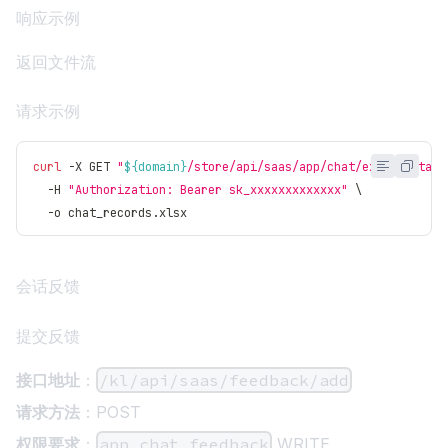
响应示例
返回文件流
请求示例
curl
 -X GET 
"
${domain}
/store/api/saas/app/chat/export?start
  -H 
"Authorization: Bearer sk_xxxxxxxxxxxxx"
\
  -o chat_records.xlsx
会话反馈
提交反馈
接口地址
：
/kl/api/saas/feedback/add
请求方法
：POST
权限要求
：
app_chat_feedback
WRITE