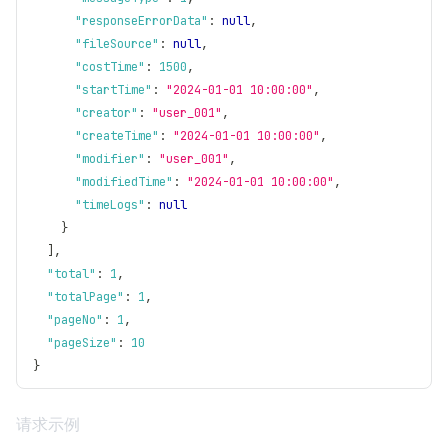
"responseErrorData"
:
null
,
"fileSource"
:
null
,
"costTime"
:
1500
,
"startTime"
:
"2024-01-01 10:00:00"
,
"creator"
:
"user_001"
,
"createTime"
:
"2024-01-01 10:00:00"
,
"modifier"
:
"user_001"
,
"modifiedTime"
:
"2024-01-01 10:00:00"
,
"timeLogs"
:
null
}
]
,
"total"
:
1
,
"totalPage"
:
1
,
"pageNo"
:
1
,
"pageSize"
:
10
}
请求示例