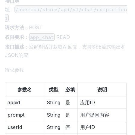
接口地
址
：
/openapi/store/api/v1/chat/completion
s
请求方法
：POST
权限要求
：
app_chat
READ
接口描述
：发起对话并获取AI回复，支持SSE流式输出和
JSON响应
请求参数
参数名
类型
必填
说明
appid
String
是
应用ID
prompt
String
是
用户提问内容
userId
String
否
用户ID