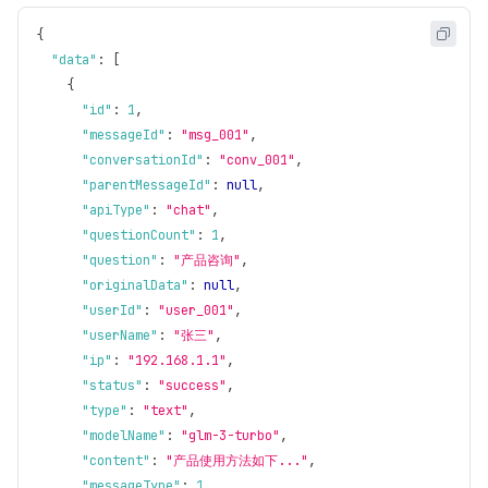
{
"data"
:
[
{
"id"
:
1
,
"messageId"
:
"msg_001"
,
"conversationId"
:
"conv_001"
,
"parentMessageId"
:
null
,
"apiType"
:
"chat"
,
"questionCount"
:
1
,
"question"
:
"产品咨询"
,
"originalData"
:
null
,
"userId"
:
"user_001"
,
"userName"
:
"张三"
,
"ip"
:
"192.168.1.1"
,
"status"
:
"success"
,
"type"
:
"text"
,
"modelName"
:
"glm-3-turbo"
,
"content"
:
"产品使用方法如下..."
,
"messageType"
:
1
,