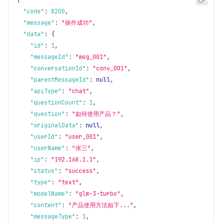
{
"code"
:
8200
,
"message"
:
"操作成功"
,
"data"
:
{
"id"
:
1
,
"messageId"
:
"msg_001"
,
"conversationId"
:
"conv_001"
,
"parentMessageId"
:
null
,
"apiType"
:
"chat"
,
"questionCount"
:
1
,
"question"
:
"如何使用产品？"
,
"originalData"
:
null
,
"userId"
:
"user_001"
,
"userName"
:
"张三"
,
"ip"
:
"192.168.1.1"
,
"status"
:
"success"
,
"type"
:
"text"
,
"modelName"
:
"glm-3-turbo"
,
"content"
:
"产品使用方法如下..."
,
"messageType"
:
1
,