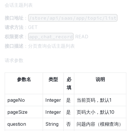
会话主题列表
接口地址
：
/store/api/saas/app/topic/list
请求方法
：GET
权限要求
：
app_chat_record
READ
接口描述
：分页查询会话主题列表
请求参数
参数名
类型
必
说明
填
pageNo
Integer
是
当前页码，默认1
pageSize
Integer
是
页码大小，默认10
question
String
否
问题内容（模糊查询）