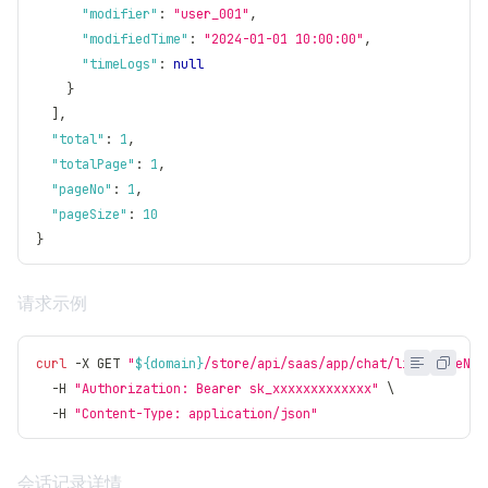
"modifier"
:
"user_001"
,
"modifiedTime"
:
"2024-01-01 10:00:00"
,
"timeLogs"
:
null
}
]
,
"total"
:
1
,
"totalPage"
:
1
,
"pageNo"
:
1
,
"pageSize"
:
10
}
请求示例
curl
 -X GET 
"
${domain}
/store/api/saas/app/chat/list?pageNo=
  -H 
"Authorization: Bearer sk_xxxxxxxxxxxxx"
\
  -H 
"Content-Type: application/json"
会话记录详情