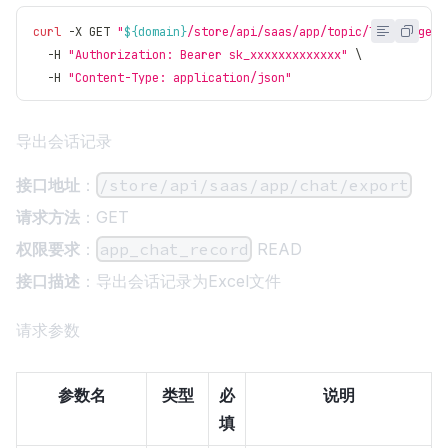
curl
 -X GET 
"
${domain}
/store/api/saas/app/topic/list?pageNo
  -H 
"Authorization: Bearer sk_xxxxxxxxxxxxx"
\
  -H 
"Content-Type: application/json"
导出会话记录
接口地址
：
/store/api/saas/app/chat/export
请求方法
：GET
权限要求
：
app_chat_record
READ
接口描述
：导出会话记录为Excel文件
请求参数
参数名
类型
必
说明
填