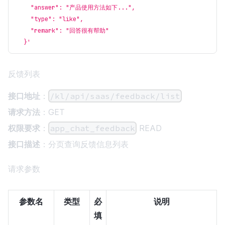
    "answer": "产品使用方法如下...",
    "type": "like",
    "remark": "回答很有帮助"
  }'
反馈列表
接口地址
：
/kl/api/saas/feedback/list
请求方法
：GET
权限要求
：
app_chat_feedback
READ
接口描述
：分页查询反馈信息列表
请求参数
参数名
类型
必
说明
填