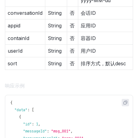
yyyy-MM-dd
conversationId
String
否
会话ID
appid
String
否
应用ID
containId
String
否
容器ID
userId
String
否
用户ID
sort
String
否
排序方式，默认desc
响应示例
{
"data"
:
[
{
"id"
:
1
,
"messageId"
:
"msg_001"
,