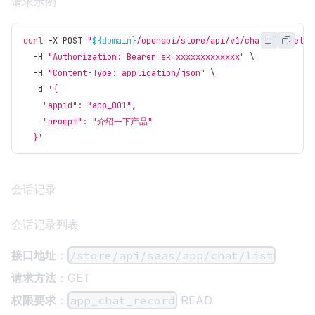
请求示例
curl
 -X POST 
"
${domain}
/openapi/store/api/v1/chat/completio
  -H 
"Authorization: Bearer sk_xxxxxxxxxxxxx"
\
  -H 
"Content-Type: application/json"
\
  -d 
'{
    "appid": "app_001",
    "prompt": "介绍一下产品"
  }'
会话记录
会话记录列表
接口地址
：
/store/api/saas/app/chat/list
请求方法
：GET
权限要求
：
app_chat_record
READ