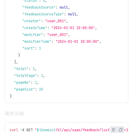
"status"
:
0
,
"feedbackSource"
:
null
,
"feedbackSourceType"
:
null
,
"creator"
:
"user_001"
,
"createTime"
:
"2024-01-01 10:00:00"
,
"modifier"
:
"user_001"
,
"modifierTime"
:
"2024-01-01 10:00:00"
,
"sort"
:
1
}
]
,
"total"
:
1
,
"totalPage"
:
1
,
"pageNo"
:
1
,
"pageSize"
:
10
}
请求示例
curl
 -X GET 
"
${domain}
/kl/api/saas/feedback/list?pageNo=1&p