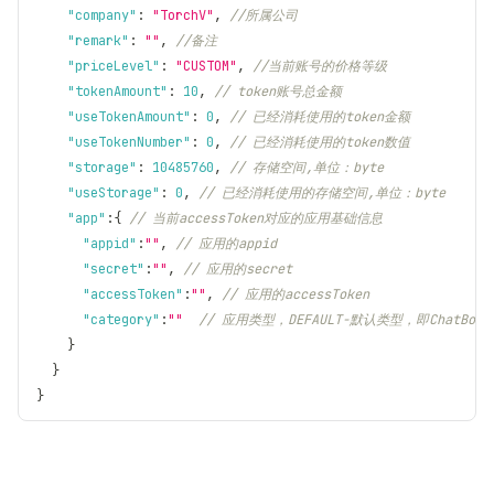
"company"
:
"TorchV"
,
//所属公司
"remark"
:
""
,
//备注
"priceLevel"
:
"CUSTOM"
,
//当前账号的价格等级
"tokenAmount"
:
10
,
// token账号总金额
"useTokenAmount"
:
0
,
// 已经消耗使用的token金额
"useTokenNumber"
:
0
,
// 已经消耗使用的token数值
"storage"
:
10485760
,
// 存储空间,单位：byte
"useStorage"
:
0
,
// 已经消耗使用的存储空间,单位：byte
"app"
:
{
// 当前accessToken对应的应用基础信息
"appid"
:
""
,
// 应用的appid
"secret"
:
""
,
// 应用的secret
"accessToken"
:
""
,
// 应用的accessToken
"category"
:
""
// 应用类型，DEFAULT-默认类型，即ChatBot，A
}
}
}