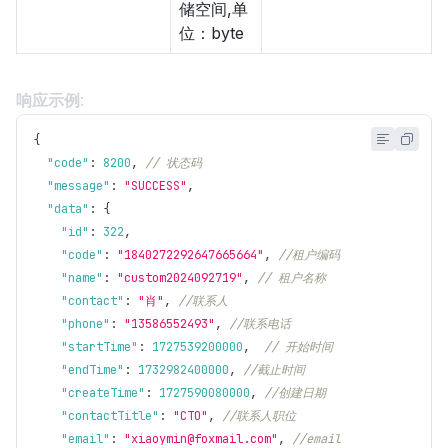
储空间,单
位：byte
响应示例
:
{
"code"
:
8200
,
// 状态码
"message"
:
"SUCCESS"
,
"data"
:
{
"id"
:
322
,
"code"
:
"1840272292647665664"
,
//租户编码
"name"
:
"custom2024092719"
,
// 租户名称
"contact"
:
"肖"
,
//联系人
"phone"
:
"13586552493"
,
//联系电话
"startTime"
:
1727539200000
,
// 开始时间
"endTime"
:
1732982400000
,
//截止时间
"createTime"
:
1727590080000
,
//创建日期
"contactTitle"
:
"CTO"
,
//联系人职位
"email"
:
"xiaoymin@foxmail.com"
,
//email