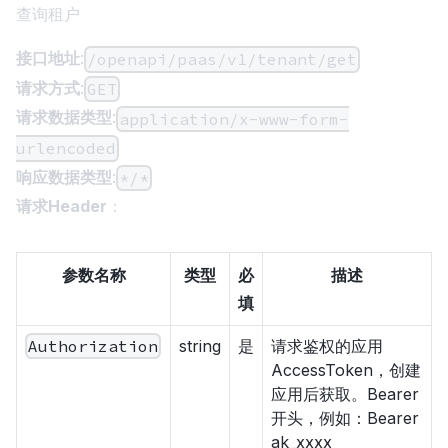
查询租户
接口地址
:
/openapi/paas/v1/tenant/get
请求方式
:
GET
请求数据类型
:
application/x-www-form-
urlencoded
响应数据类型
:
*/*
请求Header
：
参数名称
类型
必
描述
填
Authorization
string
是
请求鉴权的应用
AccessToken，创建
应用后获取。Bearer
开头，例如：Bearer
ak_xxxx