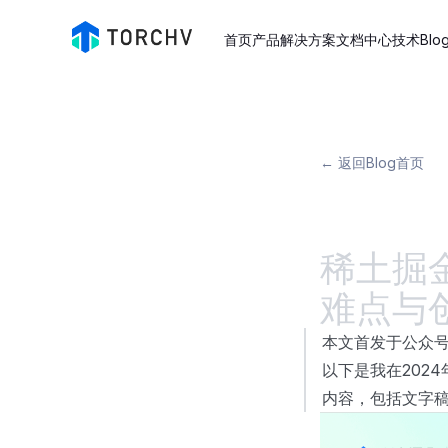
首页
产品
解决方案
文档中心
技术Blo
← 返回Blog首页
稀土掘
难点与
TorchV SaaS 已上线
本文首发于公众号
以下是我在202
立即试用
内容，包括文字