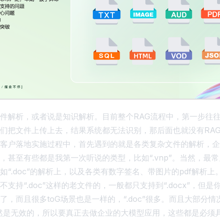
件解析，或者说是知识解析。目前整个RAG流程中，第一步往
们把文件上传上去，结果系统都无法识别，那后面也就没有RA
客户落地实施过程中，首先遇到的就是各类复杂文件的解析，企
，甚至有些都是我第一次听说的类型，比如“.vnp”。当然，最
如“.doc”的解析上，以及各类有数字签名、带图片的pdf解析
支持“.doc”这样的老文件的，一般都只支持到“.docx”，但
了，而且很多toG场景也是一样的，“.doc”很多。而且大部分
x”依然是无效的，所以要真正去做企业的大模型应用，这些都是必须