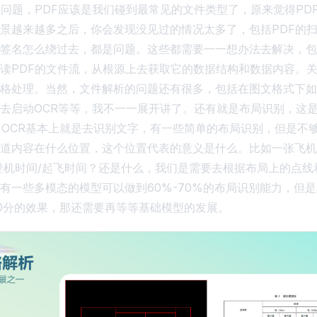
种问题，PDF应该是我们碰到最常见的文件类型了，原来觉得PD
景越来越多之后，你会发现没见过的情况太多了，包括PDF的
签名怎么绕过去，都是问题。这些都需要一一想办法去解决，包
读PDF的文件流，从根源上去获取它的数据结构和数据内容。关
格处理。当然，文件解析的问题还有很多，包括在图文格式下如
去启动OCR等等，我不一一展开讲了。还有就是布局识别，这
。OCR基本上就是去识别文字，有一些简单的布局识别，但是不
道内容在什么位置，这个位置代表的意义是什么。比如一张飞机票
是登机时间/起飞时间？还是什么，我们是需要去根据布局上的点
有一些多模态的模型可以做到60%-70%的布局识别能力，但
0分的效果，那还需要再等等基础模型的发展。