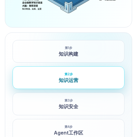
第
1
步
知识构建
第
2
步
知识运营
第
3
步
知识安全
第
4
步
Agent工作区